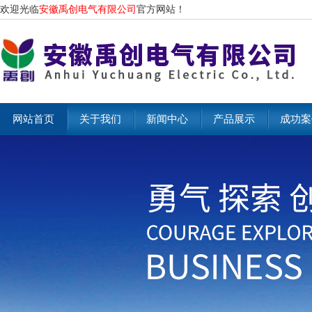
欢迎光临
安徽禹创电气有限公司
官方网站！
网站首页
关于我们
新闻中心
产品展示
成功案