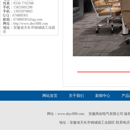
传真：
0550-7742588
手机：
15855091298
手机：
13955079003
Q Q：
674889301
邮箱：
674889301@qq.com
网址：
http://www.ahyc888.com
地址：
安徽省天长市铜城镇工业园
区
网站首页
关于我们
新闻中心
产品
网址：
www.ahyc888.com
安徽禹创电气有限公司 版权所有 Copy
地址：安徽省天长市铜城镇工业园区 联系电话：0550-77