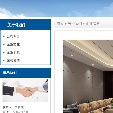
首页
»
关于我们
»
企业实景
关于我们
公司简介
企业文化
企业实景
荣誉资质
联系我们
联系人：
李爱龙
电话：
0550-7742688