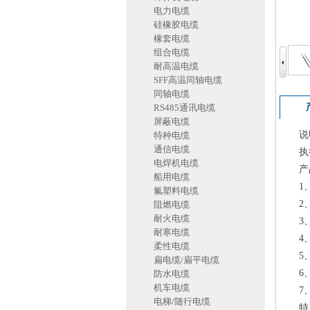
电力电缆
硅橡胶电缆
橡套电缆
组合电缆
耐高温电缆
SFF高温同轴电缆
同轴电缆
RS485通讯电缆
屏蔽电缆
说
特种电缆
通信电缆
执行标准
电焊机电缆
产品
船用电缆
1、
氟塑料电缆
2、工
阻燃电缆
耐火电缆
3、
耐寒电缆
4、绝
柔性电缆
5、护
扁电缆/扁平电缆
6、屏
防水电缆
机车电缆
7、颜
电梯/随行电缆
特点