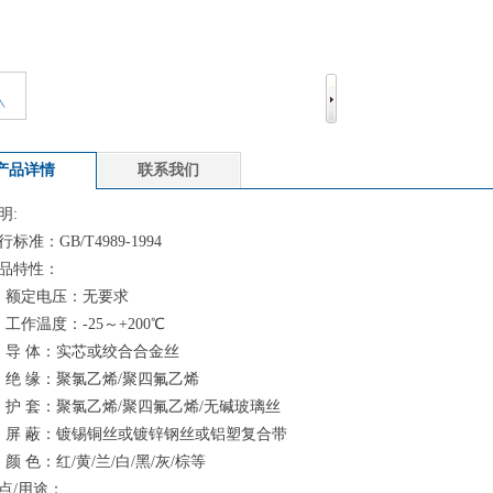
产品详情
联系我们
明:
：GB/T4989-1994
特性：
额定电压：无要求
作温度：-25～+200℃
导 体：实芯或绞合合金丝
 缘：聚氯乙烯/聚四氟乙烯
 套：聚氯乙烯/聚四氟乙烯/无碱玻璃丝
 蔽：镀锡铜丝或镀锌钢丝或铝塑复合带
 色：红/黄/兰/白/黑/灰/棕等
/用途：