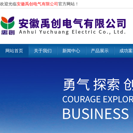
欢迎光临
安徽禹创电气有限公司
官方网站！
网站首页
关于我们
新闻中心
产品展示
成功案