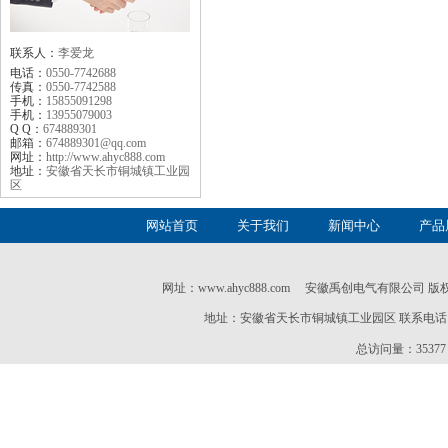
联系人：
李爱龙
电话：
0550-7742688
传真：
0550-7742588
手机：
15855091298
手机：
13955079003
Q Q：
674889301
邮箱：
674889301@qq.com
网址：
http://www.ahyc888.com
地址：
安徽省天长市铜城镇工业园
区
网站首页
关于我们
新闻中心
产品
网址：
www.ahyc888.com
安徽禹创电气有限公司 版权所有 Copy
地址：安徽省天长市铜城镇工业园区 联系电话：0550-77
总访问量：
3537