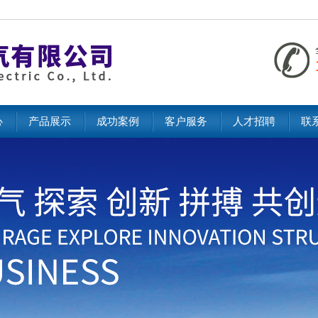
心
产品展示
成功案例
客户服务
人才招聘
联