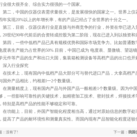
行业很大很齐全、综合实力很强的一个国家。
二，中国的仪器仪表需求量很大，是发展很快的国家之一。世界上仪器
四年实现20%以上的年增长率，有的产品已经占了全世界的十分之一。
三，目前，仪器仪表行业是直接与外商竞争的行业，外资在华已进入第
，20世纪90年代前后的合资转成控股为第二阶段，现在已进入到以独资
四，一些中低档产品已具有规模优势和国际市场竞争力。比如普通数字
电度表生产能力占世界的50%.目前，中国已成为 电度表、显微镜、望远
学元件等产品的生产和出口大国，集装箱检测设备等高档产品的出口也开
入行业探究
技术上，现有国内中低档产品大部分可与替代进口产品，大拿高档产品
与国外产品相比，约相差l一2个数量级。
测量精度上，现有国内产品与外国产品一般相差1个数量级。因为中国
够，一些影响可靠性的关键技术，如精密加工技术、密封技术，焊接技术
，特别是高档产品的性能不够稳定和可靠。
功能上，目前，外国产智能化程度相当高，通过对原始信息的数字处
，提高了产品的耐环境性和测量真实性。而国内现有产品智能化程度还较
篇：没有了!
下一篇：
我国