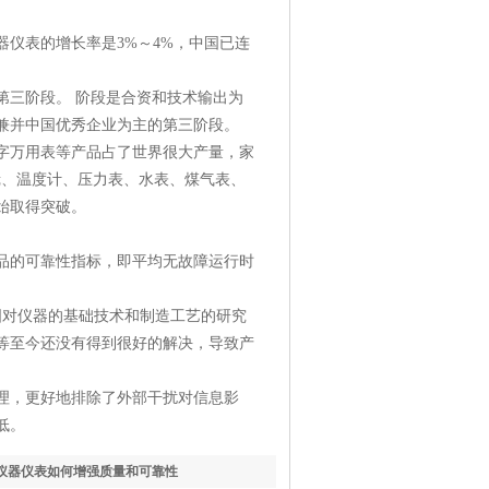
仪表的增长率是3%～4%，中国已连
三阶段。 阶段是合资和技术输出为
和兼并中国优秀企业为主的第三阶段。
万用表等产品占了世界很大产量，家
镜、温度计、压力表、水表、煤气表、
始取得突破。
的可靠性指标，即平均无故障运行时
对仪器的基础技术和制造工艺的研究
等至今还没有得到很好的解决，导致产
理，更好地排除了外部干扰对信息影
低。
仪器仪表如何增强质量和可靠性