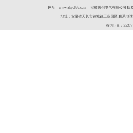
网址：
www.ahyc888.com
安徽禹创电气有限公司 版权所有 Copy
地址：安徽省天长市铜城镇工业园区 联系电话：0550-77
总访问量：
3537