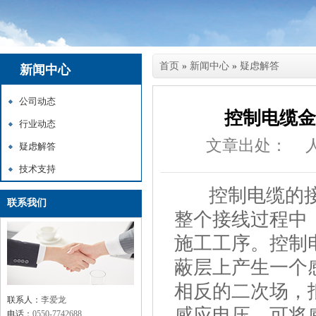
首页
»
新闻中心
»
疑虑解答
新闻中心
公司动态
控制电缆金
行业动态
文章出处：
疑虑解答
技术支持
控制电缆的接
联系我们
整个接线过程中
施工工序。控制
蔽层上产生一个
相反的二次场，
联系人：
李爱龙
感应电压，可将
电话：
0550-7742688