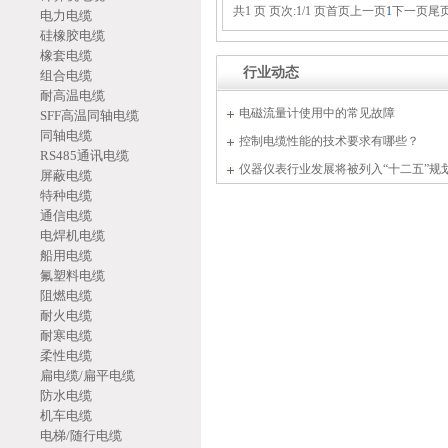
共1 页 页次:1/1 页
首页
上一页
1
下一页
尾
电力电缆
硅橡胶电缆
橡套电缆
行业动态
组合电缆
耐高温电缆
电磁流量计使用中的常见故障
SFF高温同轴电缆
同轴电缆
控制电缆性能的技术要求有哪些？
RS485通讯电缆
仪器仪表行业发展将被列入“十二五”规
屏蔽电缆
特种电缆
通信电缆
电焊机电缆
船用电缆
氟塑料电缆
阻燃电缆
耐火电缆
耐寒电缆
柔性电缆
扁电缆/扁平电缆
防水电缆
机车电缆
电梯/随行电缆