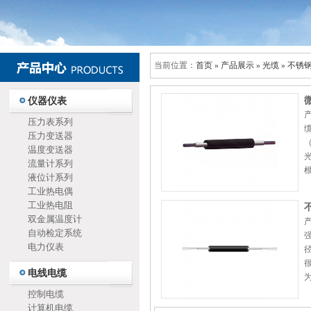
当前位置：
首页
»
产品展示
»
光缆
»
不锈
仪器仪表
压力表系列
压力变送器
（
温度变送器
光
流量计系列
液位计系列
工业热电偶
工业热电阻
双金属温度计
自动检定系统
电力仪表
径
很
电线电缆
为
控制电缆
计算机电缆