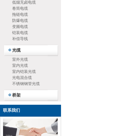
低烟无卤电缆
卷筒电缆
拖链电缆
防爆电缆
变频电缆
铠装电缆
补偿导线
光缆
室外光缆
室内光缆
室内铠装光缆
光电混合缆
不锈钢钢管光缆
桥架
联系我们