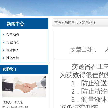
首页
»
新闻中心
»
疑虑解答
新闻中心
公司动态
行业动态
文章出处：
疑虑解答
技术支持
变送器在工艺
联系我们
为获效得很佳的
1．防止变送
2．防止渣滓
3．测量液体压
联系人：
李爱龙
避免沉淀积渣。
电话：
0550-7742688