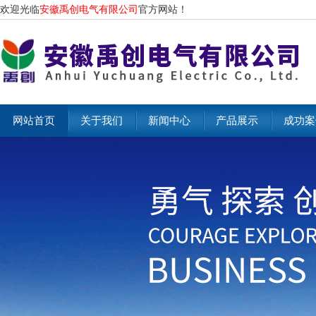
欢迎光临
安徽禹创电气有限公司
官方网站！
网站首页
关于我们
新闻中心
产品展示
成功案